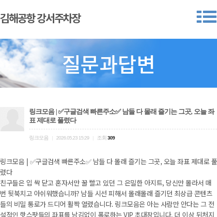
김해공항 강서주차장
질문과답변
링크모음 | ✅구글검색 빠른주소✅ 남들 다 몰래 즐기는 그곳, 오늘 좌
표 제대로 풀렸다
링크모음
조회
|
2026.05.23 15:29
|
309
링크모음 | ✅구글검색 빠른주소✅ 남들 다 몰래 즐기는 그곳, 오늘 좌표 제대로 풀
렸다
친구들은 입 싹 닫고 혼자서만 꿀 빨고 있던 그 은밀한 아지트, 당신만 몰라서 매
번 뒷북치고 아쉬워했습니까? 남들 시선 피해서 몰래몰래 즐기던 최상급 콘텐츠
들의 비밀 통로가 드디어 활짝 열렸습니다. 링크모음은 아는 사람만 안다는 그 전
설적인 핫스팟들의 좌표를 남김없이 폭로하는 VIP 초대장입니다. 더 이상 뒤처지