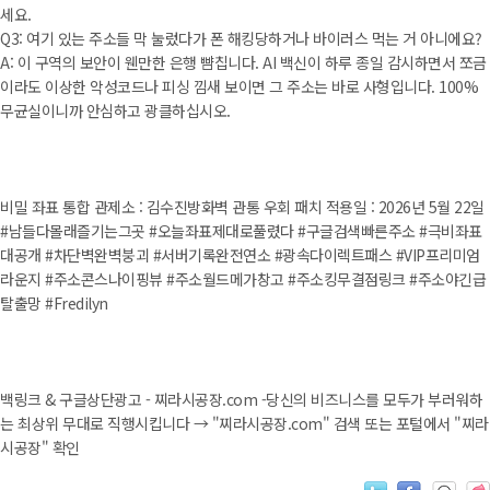
세요.
Q3: 여기 있는 주소들 막 눌렀다가 폰 해킹당하거나 바이러스 먹는 거 아니에요?
A: 이 구역의 보안이 웬만한 은행 뺨칩니다. AI 백신이 하루 종일 감시하면서 쪼금
이라도 이상한 악성코드나 피싱 낌새 보이면 그 주소는 바로 사형입니다. 100%
무균실이니까 안심하고 광클하십시오.
비밀 좌표 통합 관제소 : 김수진방화벽 관통 우회 패치 적용일 : 2026년 5월 22일
#남들다몰래즐기는그곳 #오늘좌표제대로풀렸다 #구글검색빠른주소 #극비좌표
대공개 #차단벽완벽붕괴 #서버기록완전연소 #광속다이렉트패스 #VIP프리미엄
라운지 #주소콘스나이핑뷰 #주소월드메가창고 #주소킹무결점링크 #주소야긴급
탈출망 #Fredilyn
백링크 & 구글상단광고 - 찌라시공장.com -당신의 비즈니스를 모두가 부러워하
는 최상위 무대로 직행시킵니다 → "찌라시공장.com" 검색 또는 포털에서 "찌라
시공장" 확인