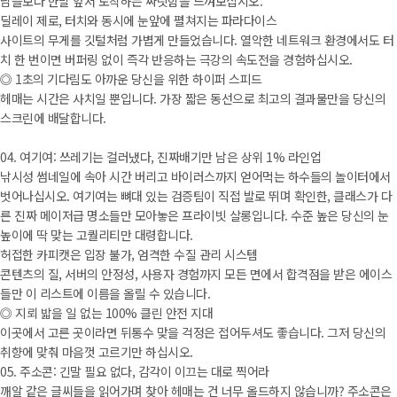
남들보다 한발 앞서 도착하는 짜릿함을 느껴보십시오.
딜레이 제로, 터치와 동시에 눈앞에 펼쳐지는 파라다이스
사이트의 무게를 깃털처럼 가볍게 만들었습니다. 열악한 네트워크 환경에서도 터
치 한 번이면 버퍼링 없이 즉각 반응하는 극강의 속도전을 경험하십시오.
◎ 1초의 기다림도 아까운 당신을 위한 하이퍼 스피드
헤매는 시간은 사치일 뿐입니다. 가장 짧은 동선으로 최고의 결과물만을 당신의
스크린에 배달합니다.
04. 여기여: 쓰레기는 걸러냈다, 진짜배기만 남은 상위 1% 라인업
낚시성 썸네일에 속아 시간 버리고 바이러스까지 얻어먹는 하수들의 놀이터에서
벗어나십시오. 여기여는 뼈대 있는 검증팀이 직접 발로 뛰며 확인한, 클래스가 다
른 진짜 메이저급 명소들만 모아놓은 프라이빗 살롱입니다. 수준 높은 당신의 눈
높이에 딱 맞는 고퀄리티만 대령합니다.
허접한 카피캣은 입장 불가, 엄격한 수질 관리 시스템
콘텐츠의 질, 서버의 안정성, 사용자 경험까지 모든 면에서 합격점을 받은 에이스
들만 이 리스트에 이름을 올릴 수 있습니다.
◎ 지뢰 밟을 일 없는 100% 클린 안전 지대
이곳에서 고른 곳이라면 뒤통수 맞을 걱정은 접어두셔도 좋습니다. 그저 당신의
취향에 맞춰 마음껏 고르기만 하십시오.
05. 주소콘: 긴말 필요 없다, 감각이 이끄는 대로 찍어라
깨알 같은 글씨들을 읽어가며 찾아 헤매는 건 너무 올드하지 않습니까? 주소콘은