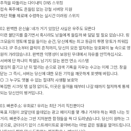
추적을 따돌리는 다이내믹 DNS 스위칭
접속 폭주에도 흔들림 없는 강철 서버망 지원
차단 확률 제로에 수렴하는 실시간 미러링 스위치
02. 완벽한 은신술: 네가 거기 있었단 사실은 우주도 모른다
이런 꿀단지를 즐기면서 혹시라도 남들에게 들킬까 봐 덜덜 떨 필요 없습니다. 링
크모음의 영토에 발을 들이는 순간, 당신에게는 최고 등급의 투명 망토가 씌워집
니다. IP 주소부터 클릭의 흔적까지, 당신의 모든 발자취는 암호화의 늪 속으로 영
원히 가라앉습니다. 완벽한 익명성이 보장된 무대에서 자유를 만끽하십시오.
서버에 단 하나의 픽셀도 남기지 않는 완전 연소 시스템
열심히 즐기고 난 뒤 떨리는 손으로 검색 기록을 지우는 수고는 이제 그만. 창을
닫는 그 즉시, 서버는 당신에 대한 모든 기억을 깨끗하게 포맷해 버립니다.
◎ 그 누구도 엿볼 수 없는 절대적 사생활 보호막
복잡한 시크릿 탭 설정 없이도, 이곳은 들어올 때부터 나갈 때까지 철저하게 통제
되는 당신만의 벙커입니다.
03. 빠른주소: 우회로? 우리는 최단 거리 직진뿐이다
목표 지점이 코앞인데 쓸데없는 광고 페이지를 몇 개나 거쳐야 하는 짜증 나는 짓
거리. 빠른주소는 그딴 지저분한 함정들을 싹 다 도려냈습니다. 당신이 원하는 그
곳으로, 군더더기 없이 스트레이트로 꽂아버리는 마법 같은 웜홀을 열어드립니다.