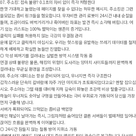
07. 주소킹: 접속 불량? 0.1초의 자비 없이 즉각 처형한다
한껏 기대하고 눌렀는데 페이지를 찾을 수 없다는 허무한 메시지. 주소킹은 그런
쓸모없는 좀비 링크들을 혐오합니다. 무자비한 관리 로봇이 24시간 내내 순찰을
돌며, 조금이라도 버벅거리거나 죽어버린 좌표는 발견 즉시 소각해 버립니다. 여
기 있는 리스트는 100% 펄떡이는 생존의 증거입니다.
클릭의 실패를 허용하지 않는 극강의 무결점 관리
운에 맡기고 클릭하지 마십시오. 우리는 헛스윙을 유발하는 쓰레기 데이터를 철저
하게 배제하고 확실한 놈들만 진열합니다.
◎ 악성 찌꺼기를 걸러내는 살벌한 방역 시스템 작동 중
연결 상태 불량은 물론, 해킹의 위험이 도사리는 양아치 사이트들까지 완벽하게
걸러내는 무균실 환경을 조성합니다.
08. 주소야: 대피소는 항상 준비되어 있다, 무너지면 즉각 구조한다
갑작스러운 단속의 칼바람에 자주 가던 아지트가 초토화되었다고요? 멘탈 잡으십
시오. 주소야는 그럴 때를 대비해 지하 깊숙이 파놓은 초강력 비상 탈출구입니다.
하늘이 무너져도 솟아날 구멍을 만들어내는 극비 우회로가 가동되어 당신을 가장
먼저 구출해 냅니다.
서버가 폭파되어도 끄떡없는 좀비급 백업망
메인 채널이 날아가는 즉시, 그림자처럼 숨어있던 클론 서버들이 벌떼처럼 일어나
끊어진 흐름을 완벽하게 이어붙입니다.
◎ 24시간 잠들지 않는 철통 방어 지휘소 가동
새벽에 터진 에러도 뒤에서 대기 중인 엘리트 팀이 광속으로 복구합니다. 당신의