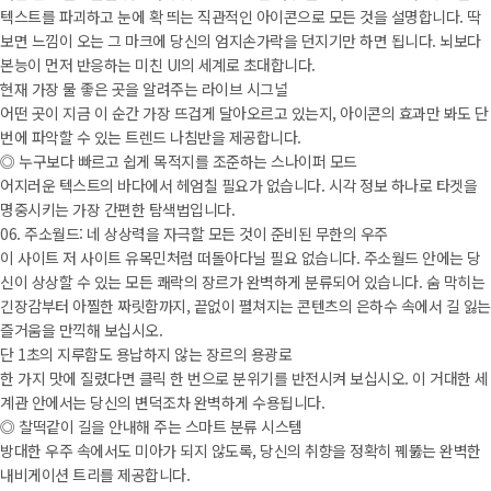
텍스트를 파괴하고 눈에 확 띄는 직관적인 아이콘으로 모든 것을 설명합니다. 딱
보면 느낌이 오는 그 마크에 당신의 엄지손가락을 던지기만 하면 됩니다. 뇌보다
본능이 먼저 반응하는 미친 UI의 세계로 초대합니다.
현재 가장 물 좋은 곳을 알려주는 라이브 시그널
어떤 곳이 지금 이 순간 가장 뜨겁게 달아오르고 있는지, 아이콘의 효과만 봐도 단
번에 파악할 수 있는 트렌드 나침반을 제공합니다.
◎ 누구보다 빠르고 쉽게 목적지를 조준하는 스나이퍼 모드
어지러운 텍스트의 바다에서 헤엄칠 필요가 없습니다. 시각 정보 하나로 타겟을
명중시키는 가장 간편한 탐색법입니다.
06. 주소월드: 네 상상력을 자극할 모든 것이 준비된 무한의 우주
이 사이트 저 사이트 유목민처럼 떠돌아다닐 필요 없습니다. 주소월드 안에는 당
신이 상상할 수 있는 모든 쾌락의 장르가 완벽하게 분류되어 있습니다. 숨 막히는
긴장감부터 아찔한 짜릿함까지, 끝없이 펼쳐지는 콘텐츠의 은하수 속에서 길 잃는
즐거움을 만끽해 보십시오.
단 1초의 지루함도 용납하지 않는 장르의 용광로
한 가지 맛에 질렸다면 클릭 한 번으로 분위기를 반전시켜 보십시오. 이 거대한 세
계관 안에서는 당신의 변덕조차 완벽하게 수용됩니다.
◎ 찰떡같이 길을 안내해 주는 스마트 분류 시스템
방대한 우주 속에서도 미아가 되지 않도록, 당신의 취향을 정확히 꿰뚫는 완벽한
내비게이션 트리를 제공합니다.