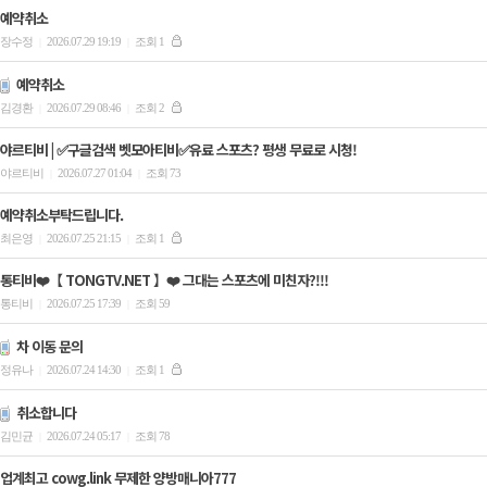
예약취소
장수정
2026.07.29 19:19
조회 1
|
|
예약취소
김경환
2026.07.29 08:46
조회 2
|
|
야르티비 | ✅구글검색 벳모아티비✅유료 스포츠? 평생 무료로 시청!
야르티비
2026.07.27 01:04
조회 73
|
|
예약취소부탁드립니다.
최은영
2026.07.25 21:15
조회 1
|
|
통티비❤️【 TONGTV.NET 】❤️ 그대는 스포츠에 미친자?!!!
통티비
2026.07.25 17:39
조회 59
|
|
차 이동 문의
정유나
2026.07.24 14:30
조회 1
|
|
취소합니다
김민균
2026.07.24 05:17
조회 78
|
|
업계최고 cowg.link 무제한 양방매니아777