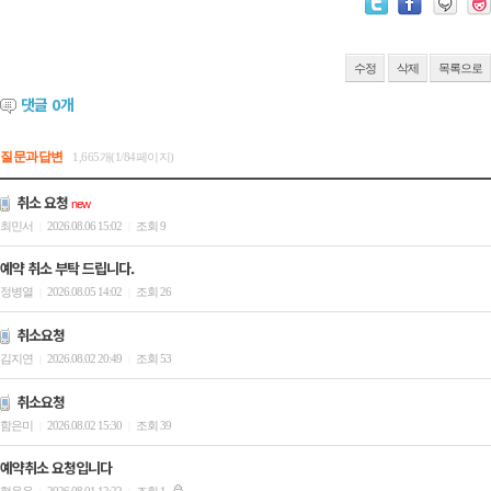
수정
삭제
목록으로
댓글
0
개
질문과답변
1,665개(1/84페이지)
취소 요청
new
최민서
2026.08.06 15:02
조회 9
|
|
예약 취소 부탁 드립니다.
정병열
2026.08.05 14:02
조회 26
|
|
취소요청
김지연
2026.08.02 20:49
조회 53
|
|
취소요청
함은미
2026.08.02 15:30
조회 39
|
|
예약취소 요청입니다