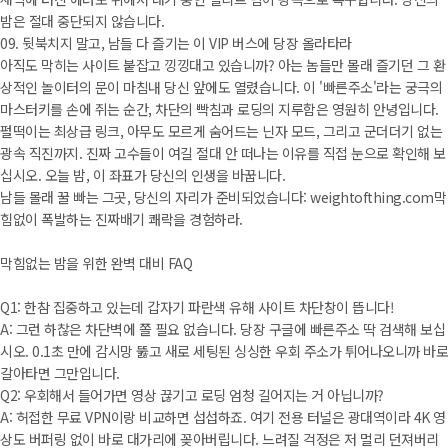
밤은 절대 중단되지 않습니다.
09. 뒷북치지 말고, 남들 다 즐기는 이 VIP 버스에 당장 올라타라
아직도 막히는 사이트 붙잡고 낑낑대고 있습니까? 아는 놈들만 몰래 즐기던 그 환
상적인 놀이터의 문이 마침내 당신 앞에도 열렸습니다. 이 '빠른주소'라는 궁극의
마스터키를 손에 쥐는 순간, 차단의 빡침과 로딩의 지루함은 영원히 안녕입니다.
펄떡이는 최상급 링크, 아무도 모르게 숨어드는 닌자 모드, 그리고 군더더기 없는
광속 직진까지. 진짜 고수들이 여길 절대 안 떠나는 이유를 직접 눈으로 확인해 보
십시오. 오늘 밤, 이 좌표가 당신의 인생을 바꿉니다.
남들 몰래 꿀 빠는 그곳, 당신의 자리가 준비되었습니다: weightofthing.com막
힘없이 폭발하는 진짜배기 쾌락을 경험하라.
막힘없는 밤을 위한 완벽 대비 FAQ
Q1: 한참 집중하고 있는데 갑자기 파란색 유해 사이트 차단창이 뜹니다!
A: 그런 하찮은 차단벽에 쫄 필요 없습니다. 당장 구글에 빠른주소 딱 검색해 보십
시오. 0.1초 만에 감시망 뚫고 새로 세팅된 싱싱한 우회 주소가 튀어나오니까 바로
갈아타면 그만입니다.
Q2: 우회해서 들어가면 영상 끊기고 로딩 엄청 길어지는 거 아닙니까?
A: 허접한 무료 VPN이랑 비교하면 섭섭하죠. 여기 전용 터널은 광대역이라 4K 영
상도 버퍼링 없이 바로 대가리에 꽂아버립니다. 느려질 걱정은 저 멀리 던져버리