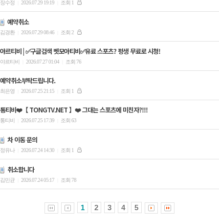
장수정
2026.07.29 19:19
조회 1
|
|
예약취소
김경환
2026.07.29 08:46
조회 2
|
|
야르티비 | ✅구글검색 벳모아티비✅유료 스포츠? 평생 무료로 시청!
야르티비
2026.07.27 01:04
조회 76
|
|
예약취소부탁드립니다.
최은영
2026.07.25 21:15
조회 1
|
|
통티비❤️【 TONGTV.NET 】❤️ 그대는 스포츠에 미친자?!!!
통티비
2026.07.25 17:39
조회 63
|
|
차 이동 문의
정유나
2026.07.24 14:30
조회 1
|
|
취소합니다
김민균
2026.07.24 05:17
조회 78
|
|
1
2
3
4
5