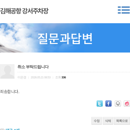
김해공항 강서주차장
질문과답변
취소 부탁드립니다
이은경
조회
|
2026.05.21 08:53
|
336
죄송합니다.
수정
삭제
목록으로