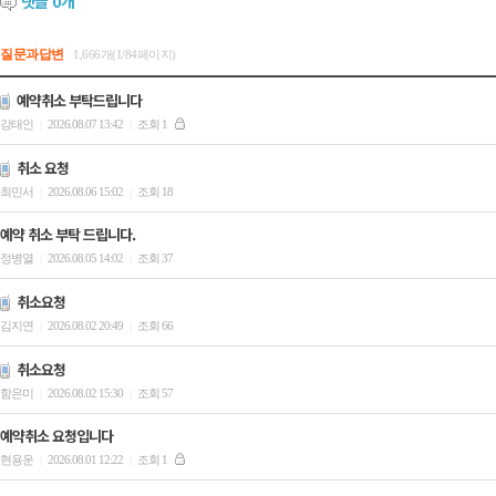
댓글
0
개
질문과답변
1,666개(1/84페이지)
예약취소 부탁드립니다
강태인
2026.08.07 13:42
조회 1
|
|
취소 요청
최민서
2026.08.06 15:02
조회 18
|
|
예약 취소 부탁 드립니다.
정병열
2026.08.05 14:02
조회 37
|
|
취소요청
김지연
2026.08.02 20:49
조회 66
|
|
취소요청
함은미
2026.08.02 15:30
조회 57
|
|
예약취소 요청입니다
현용운
2026.08.01 12:22
조회 1
|
|