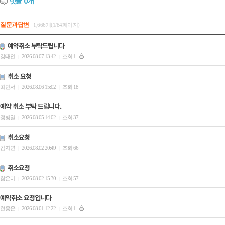
댓글
0
개
질문과답변
1,666개(1/84페이지)
예약취소 부탁드립니다
강태인
2026.08.07 13:42
조회 1
|
|
취소 요청
최민서
2026.08.06 15:02
조회 18
|
|
예약 취소 부탁 드립니다.
정병열
2026.08.05 14:02
조회 37
|
|
취소요청
김지연
2026.08.02 20:49
조회 66
|
|
취소요청
함은미
2026.08.02 15:30
조회 57
|
|
예약취소 요청입니다
현용운
2026.08.01 12:22
조회 1
|
|