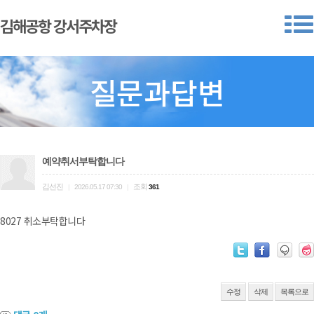
김해공항 강서주차장
질문과답변
예약취서부탁합니다
김선진
조회
|
2026.05.17 07:30
|
361
8027 취소부탁합니다
수정
삭제
목록으로