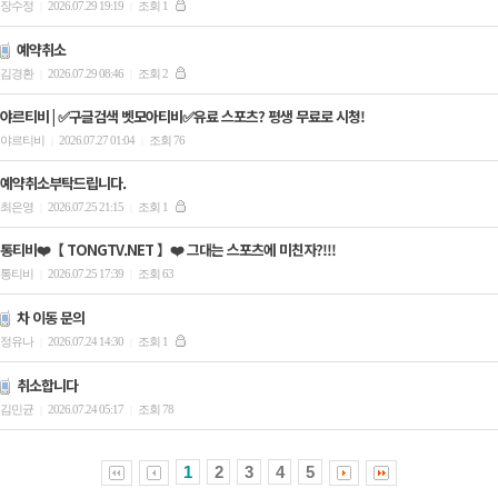
장수정
2026.07.29 19:19
조회 1
|
|
예약취소
김경환
2026.07.29 08:46
조회 2
|
|
야르티비 | ✅구글검색 벳모아티비✅유료 스포츠? 평생 무료로 시청!
야르티비
2026.07.27 01:04
조회 76
|
|
예약취소부탁드립니다.
최은영
2026.07.25 21:15
조회 1
|
|
통티비❤️【 TONGTV.NET 】❤️ 그대는 스포츠에 미친자?!!!
통티비
2026.07.25 17:39
조회 63
|
|
차 이동 문의
정유나
2026.07.24 14:30
조회 1
|
|
취소합니다
김민균
2026.07.24 05:17
조회 78
|
|
1
2
3
4
5