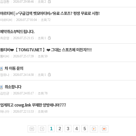
김경환
2026.07.29 08:46
조회 2
|
|
야르티비 | ✅구글검색 벳모아티비✅유료 스포츠? 평생 무료로 시청!
야르티비
2026.07.27 01:04
조회 72
|
|
예약취소부탁드립니다.
최은영
2026.07.25 21:15
조회 1
|
|
통티비❤️【 TONGTV.NET 】❤️ 그대는 스포츠에 미친자?!!!
통티비
2026.07.25 17:39
조회 59
|
|
차 이동 문의
정유나
2026.07.24 14:30
조회 1
|
|
취소합니다
김민균
2026.07.24 05:17
조회 78
|
|
업계최고 cowg.link 무제한 양방매니아777
매니아
2026.07.22 11:53
조회 68
|
|
1
2
3
4
5