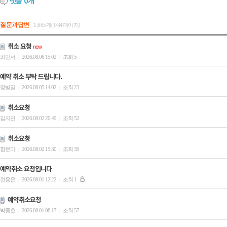
댓글
0
개
질문과답변
1,665개(1/84페이지)
취소 요청
new
최민서
2026.08.06 15:02
조회 5
|
|
예약 취소 부탁 드립니다.
정병열
2026.08.05 14:02
조회 23
|
|
취소요청
김지연
2026.08.02 20:49
조회 52
|
|
취소요청
함은미
2026.08.02 15:30
조회 39
|
|
예약취소 요청입니다
현용운
2026.08.01 12:22
조회 1
|
|
예약취소요청
박종호
2026.08.01 08:17
조회 57
|
|