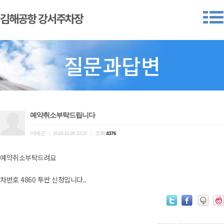
김해공항 강서주차장
질문과답변
예약취소부탁드립니다
이배근
조회
|
2019.10.26 23:22
|
4376
예약취소부탁드려요
차번호 4860 투싼 신청입니다..