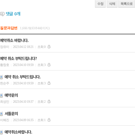
수정
삭제
목록으로
댓글
0
개
질문과답변
1,666개(63/84페이지)
예약취소 바랍니다.
장유미
2023.04.12 18:21
조회 0
|
|
예약 취소 부탁드립니다?
황창호
2023.04.10 19:59
조회 3
|
|
예약 취소 부탁드립니다.
한순주
2023.04.10 19:59
조회 3
|
|
예약문의
최성민
2023.04.10 19:37
조회 2
|
|
셔틀문의
이혜진
2023.04.09 16:35
조회 1
|
|
예약취소바랍니다.