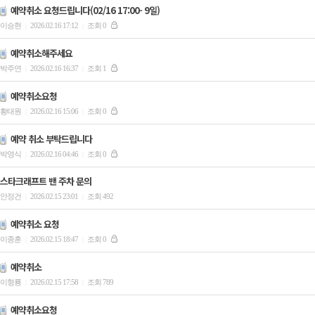
예약취소 요청드립니다(02/16 17:00- 9일)
이승현
2026.02.16 17:12
조회 0
|
|
예약취소해주세요
박주연
2026.02.16 16:37
조회 1
|
|
예약취소요청
황태원
2026.02.16 15:06
조회 0
|
|
예약 취소 부탁드립니다
박영식
2026.02.16 04:46
조회 0
|
|
스타크래프트 밴 주차 문의
안정건
2026.02.15 23:01
조회 492
|
|
예약취소 요청
이종훈
2026.02.15 18:47
조회 0
|
|
예약취소
이형룡
2026.02.15 17:58
조회 789
|
|
예약취소요청