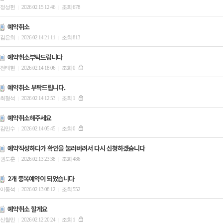
정성헌
2026.02.15 12:46
조회 678
|
|
예약취소
김은희
2026.02.14 21:11
조회 813
|
|
예약취소부탁드립니다
전태현
2026.02.14 18:06
조회 0
|
|
예약취소 부탁드립니다.
최형석
2026.02.14 12:53
조회 1
|
|
예약취소해주세요
김민수
2026.02.14 05:45
조회 0
|
|
예약작성하다가 확인을 눌러버려서 다시 신청하겠습니다
권도훈
2026.02.13 23:38
조회 486
|
|
2개 중복예약이 되었습니다
이동석
2026.02.13 08:12
조회 552
|
|
예약취소 할게요
신철민
2026.02.12 20:24
조회 1
|
|