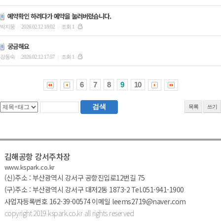
예약확인 하려다가 예약을 눌러버렸습니다.
박지웅
2026.02.12 18:02
조회 1
|
|
궁금해요
강동숙
2026.02.12 17:57
조회 1
|
|
6
7
8
9
10
목록
쓰기
김해공항 강서주차장
www.kspark.co.kr
(신)주소 : 부산광역시 강서구 공항진입로12번길 75
(구)주소 : 부산광역시 강서구 대저2동 1873-2
Tel.051-941-1900
사업자등록번호 162-39-00574
이메일 leems2719@naver.com
copyright 2019 kspark.co.kr all rights reserv
ed