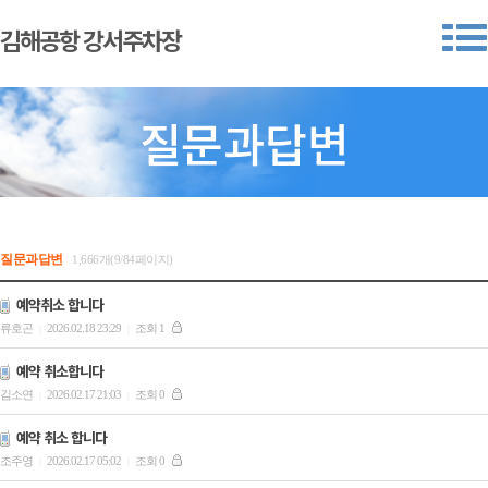
김해공항 강서주차장
질문과답변
질문과답변
1,666개(9/84페이지)
예약취소 합니다
류호곤
2026.02.18 23:29
조회 1
|
|
예약 취소합니다
김소연
2026.02.17 21:03
조회 0
|
|
예약 취소 합니다
조주영
2026.02.17 05:02
조회 0
|
|