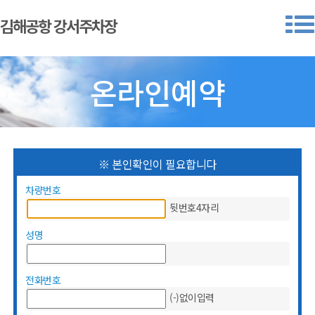
김해공항 강서주차장
온라인예약
※ 본인확인이 필요합니다
차량번호
뒷번호4자리
성명
전화번호
(-)없이입력